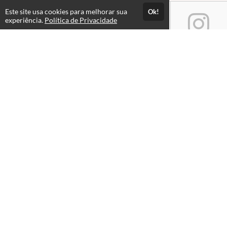
Este site usa cookies para melhorar sua
Ok!
experiência.
Política de Privacidade
Atendimento
Horário de atendimento das 08hs às 18hs.
+551533218580
+5515976044451
Fale Conosco
CNPJ: 24.903.368/0001-28