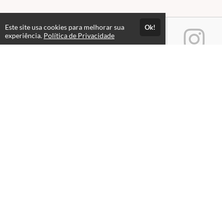
Este site usa cookies para melhorar sua
Ok!
experiência.
Política de Privacidade
Atendimento
Horário de atendimento das 08hs às 18hs.
+551533218580
+5515976044451
Fale Conosco
CNPJ: 24.903.368/0001-28