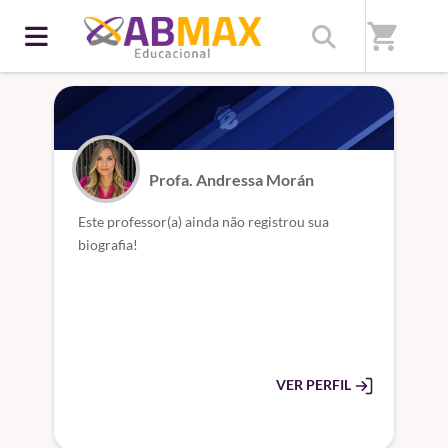
Home
/
Professores(as)
shopping_cart
Profa. Andressa Morán
Este professor(a) ainda não registrou sua
biografia!
VER PERFIL