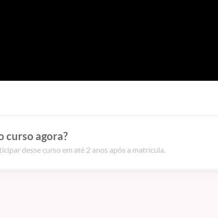
o curso agora?
icipar desse curso em até 2 anos após a matrícula.