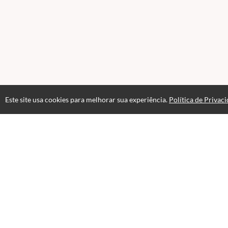
Este site usa cookies para melhorar sua experiência.
Política de Privac
Acesso por 2 anos
Até 6 meses de suporte
Av