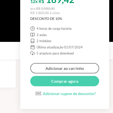
12x R$
era
R$ 2.000,00
R$ 1.800,00 à vista
DESCONTO DE 10%
4 horas de carga horária
2 aulas
2 módulos
Última atualização 01/07/2024
5 arquivos para download
Adicionar ao carrinho
Comprar agora
Adicionar cupom de desconto?