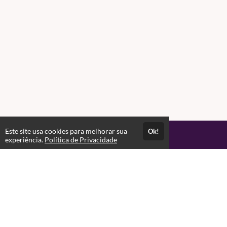
Este site usa cookies para melhorar sua
Ok!
Acesso por 2 anos
experiência.
Política de Privacidade
Até 6 meses de suporte
Estude quando e onde quiser
Materiais para download