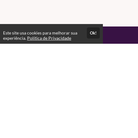
Este site usa cookies para melhorar sua
Ok!
Acesso por 2 anos
experiência.
Política de Privacidade
Até 6 meses de suporte
Estude quando e onde quiser
Materiais para download