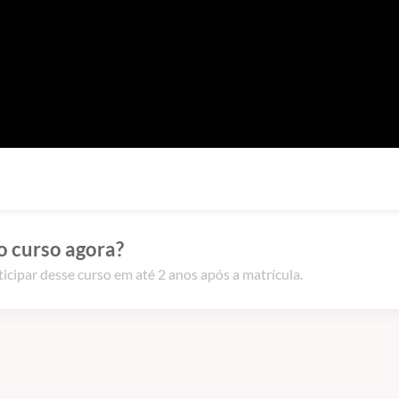
o curso agora?
icipar desse curso em até 2 anos após a matrícula.