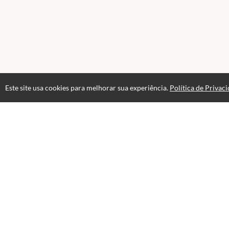
Este site usa cookies para melhorar sua experiência.
Política de Privac
Acesso por 2 anos
Até 6 me
Av