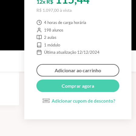
12x R$
R$ 1.097,00 à vista
4 horas de carga horária
198 alunos
2 aulas
1 módulo
Última atualização 12/12/2024
Adicionar ao carrinho
Comprar agora
Adicionar cupom de desconto?