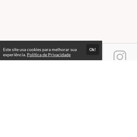
Este site usa cookies para melhorar sua
Ok!
experiência.
Política de Privacidade
Atendimento
Horário de atendimento das 08hs às 18hs.
+551533218580