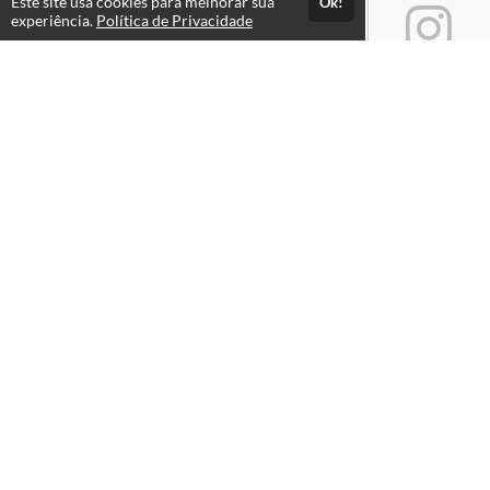
Este site usa cookies para melhorar sua
Ok!
experiência.
Política de Privacidade
Atendimento
Horário de atendimento das 08hs às 18hs.
+551533218580
+5515976044451
Fale Conosco
CNPJ: 24.903.368/0001-28