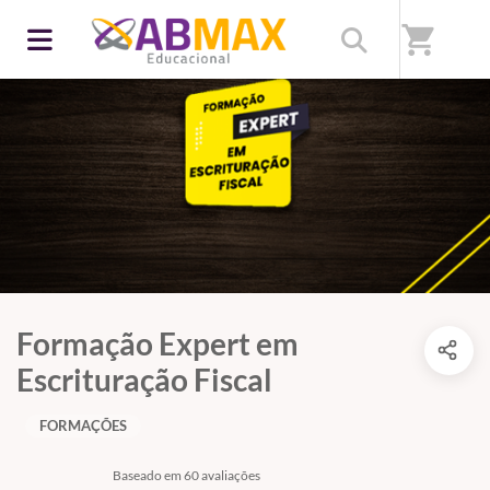
shopping_cart
Formação Expert em
Escrituração Fiscal
FORMAÇÕES
Baseado em 60 avaliações