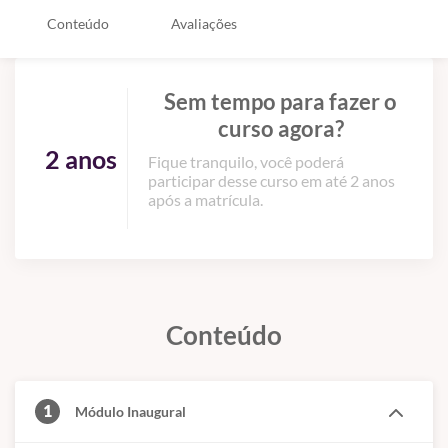
Conteúdo
Avaliações
Sem tempo para fazer o
curso agora?
2 anos
Fique tranquilo, você poderá
participar desse curso em até 2 anos
após a matrícula.
Conteúdo
1
Módulo Inaugural