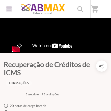
shopping_cart
Recuperação de Créditos de
ICMS
FORMAÇÕES
Baseado em 75 avaliações
20 horas de carga horária