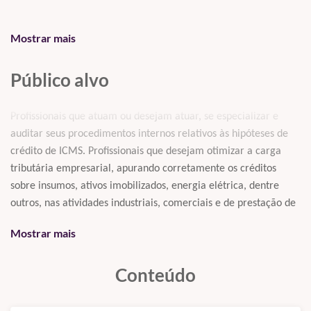
Mostrar mais
Público alvo
Profissionais que atuam ou desejam atuar, se especializar e
auditar seus procedimentos internos relativos às hipóteses de
crédito de ICMS. Profissionais que desejam otimizar a carga
tributária empresarial, apurando corretamente os créditos
sobre insumos, ativos imobilizados, energia elétrica, dentre
outros, nas atividades industriais, comerciais e de prestação de
serviços. O curso destina-se a contadores, advogados, gestores
Mostrar mais
tributários, empresários contábeis, estagiários, assistentes,
analistas e supervisores fiscais, estudantes de Ciências
Conteúdo
Contábeis e de Direito, profissionais liberais e empresários que
desejem conhecer melhor a tributação em suas empresas.