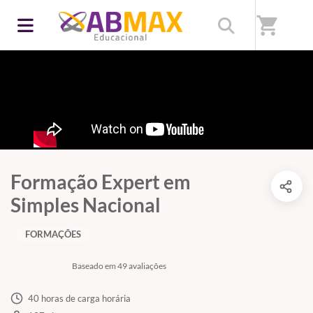
shopping_cart
Formação Expert em
Simples Nacional
FORMAÇÕES
Baseado em 49 avaliações
40 horas de carga horária