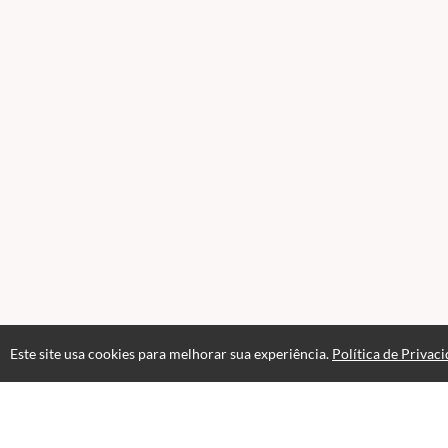
Este site usa cookies para melhorar sua experiência.
Política de Privac
Acesso Vitalício
Até 6 meses de suporte