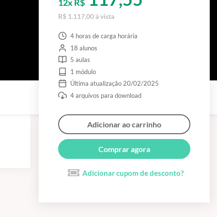
12x R$
R$ 1.117,00 à vista
4 horas de carga horária
18 alunos
5 aulas
1 módulo
Última atualização 20/02/2025
4 arquivos para download
Adicionar ao carrinho
Comprar agora
Adicionar cupom de desconto?