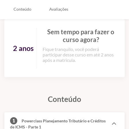
Conteúdo
Avaliações
Sem tempo para fazer o
curso agora?
2 anos
Fique tranquilo, você poderá
participar desse curso em até 2 anos
após a matrícula.
Conteúdo
1
Powerclass Planejamento Tributário e Créditos
de ICMS - Parte 1