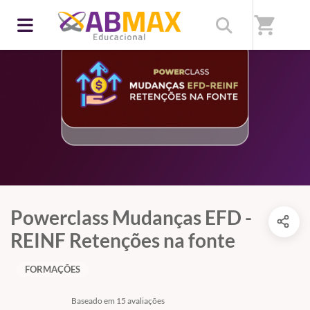
shopping_cart
Powerclass Mudanças EFD -
REINF Retenções na fonte
FORMAÇÕES
Baseado em 15 avaliações