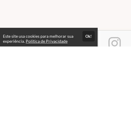
Este site usa cookies para melhorar sua
Ok!
experiência.
Política de Privacidade
Atendimento
Horário de atendimento das 08hs às 18hs.
+551533218580
+5515976044451