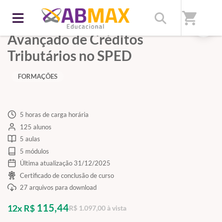
shopping_cart
PowerClass Mapeamento
Avançado de Créditos
Tributários no SPED
FORMAÇÕES
5 horas de carga horária
125 alunos
5 aulas
5 módulos
Última atualização 31/12/2025
Certificado de conclusão de curso
27 arquivos para download
115,44
12x R$
R$ 1.097,00 à vista