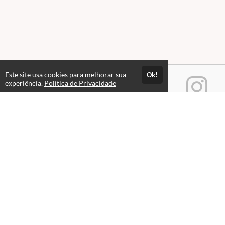
Este site usa cookies para melhorar sua
Ok!
experiência.
Política de Privacidade
Atendimento
Horário de atendimento das 08hs às 18hs.
+551533218580