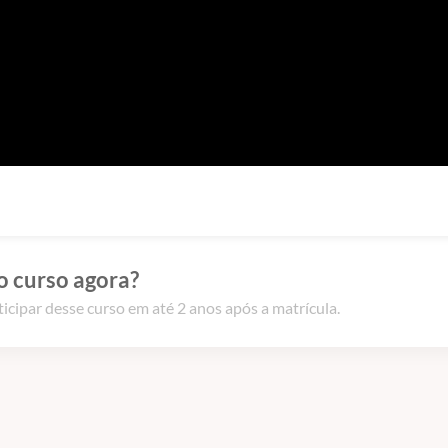
o curso agora?
icipar desse curso em até 2 anos após a matrícula.