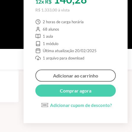
12x R$
R$ 1.333,00 à vista
2 horas de carga horária
68 alunos
1 aula
1 módulo
Última atualização 20/02/2025
1 arquivo para download
Adicionar ao carrinho
Comprar agora
Adicionar cupom de desconto?