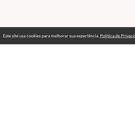
Este site usa cookies para melhorar sua experiência.
Política de Privac
Acesso por 2 anos
Até 6 meses de suporte
Av
Opinião dos al