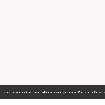
|
Especialista em Defesa
|Bônus
Este site usa cookies para melhorar sua experiência.
Política de Privac
12 MESES DE ACESSO COM