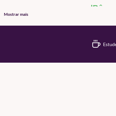
|Bônus
Mostrar mais
12 MESES DE ACESSO COM
As aulas ficarão disponíveis para voc
COMUNID
Estude
Você se juntará a uma comunidade de estudos exclusi
Networking com outros colegas, participar de debates
P
AULAS EXTR
Além da carga horária oficial 