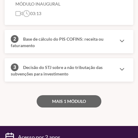
MÓDULO INAUGURAL
03:13
2
Base de cálculo do PIS COFINS: receita ou
faturamento
3
Decisão do STJ sobre a não tributação das
subvenções para investimento
MAIS 1 MÓDULO
Acesso por 2 anos