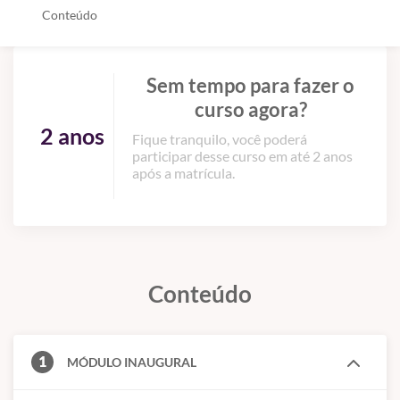
Conteúdo
Sem tempo para fazer o
curso agora?
2 anos
Fique tranquilo, você poderá
participar desse curso em até 2 anos
após a matrícula.
Conteúdo
1
MÓDULO INAUGURAL