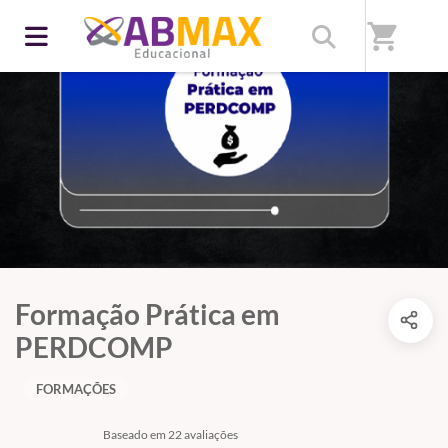
shopping_cart
Formação Prática em
PERDCOMP
FORMAÇÕES
Baseado em 22 avaliações