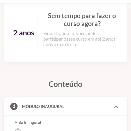
Sem tempo para fazer o
curso agora?
2 anos
Fique tranquilo, você poderá
participar desse curso em até 2 anos
após a matrícula.
Conteúdo
1
MÓDULO INAUGURAL
Aula Inaugural