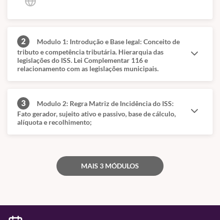
2
Modulo 1: Introdução e Base legal: Conceito de
tributo e competência tributária. Hierarquia das
legislações do ISS. Lei Complementar 116 e
relacionamento com as legislações municipais.
3
Modulo 2: Regra Matriz de Incidência do ISS:
Fato gerador, sujeito ativo e passivo, base de cálculo,
alíquota e recolhimento;
MAIS 3 MÓDULOS