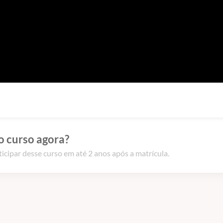
o curso agora?
icipar desse curso em até 2 anos após a matrícula.