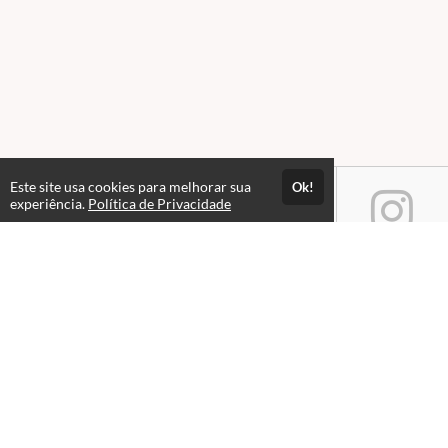
Este site usa cookies para melhorar sua
Ok!
experiência.
Política de Privacidade
Atendimento
Horário de atendimento das 08hs às 18hs.
+551533218580