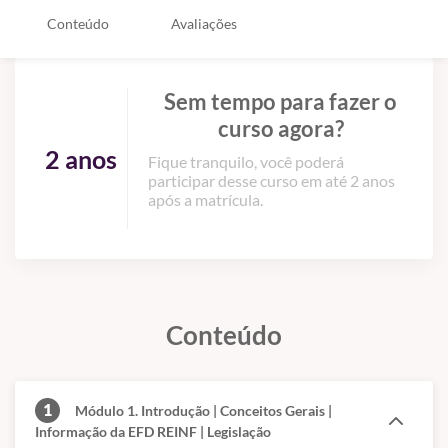
Conteúdo
Avaliações
Sem tempo para fazer o
curso agora?
2 anos
Fique tranquilo, você poderá
participar desse curso em até 2 anos
após a matrícula.
Conteúdo
1
Módulo 1. Introdução | Conceitos Gerais |
Informação da EFD REINF | Legislação