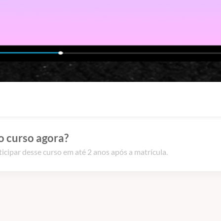
o curso agora?
icipar desse curso em até 2 anos após a matrícula.