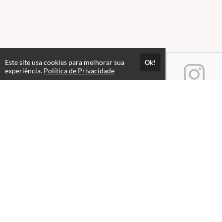
Este site usa cookies para melhorar sua
Ok!
experiência.
Política de Privacidade
Atendimento
Horário de atendimento das 08hs às 18hs.
+551533218580
+5515976044451