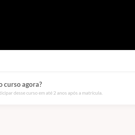
o curso agora?
icipar desse curso em até 2 anos após a matrícula.